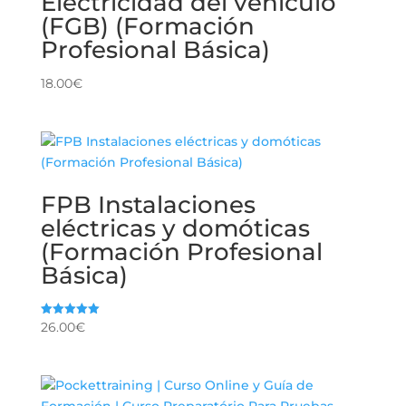
Electricidad del vehículo
(FGB) (Formación
Profesional Básica)
18.00
€
FPB Instalaciones
eléctricas y domóticas
(Formación Profesional
Básica)
26.00
€
Valorado
con
5.00
de 5