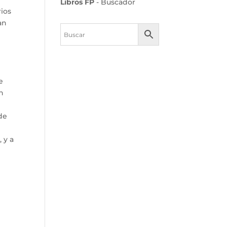
Libros FP
- Buscador
rios
an
e
n
de
 y a