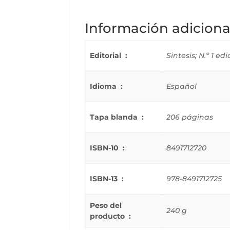
Información adiciona
Editorial ‏ : ‎
Sintesis; N.º 1 ed
Idioma ‏ : ‎
Español
Tapa blanda ‏ : ‎
206 páginas
ISBN-10 ‏ : ‎
8491712720
ISBN-13 ‏ : ‎
978-8491712725
Peso del
240 g
producto ‏ : ‎