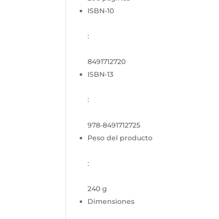
ISBN-10
:
8491712720
ISBN-13
:
978-8491712725
Peso del producto
:
240 g
Dimensiones