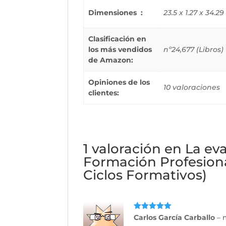
Dimensiones ‏ : ‎
23.5 x 1.27 x 34.2
Clasificación en
los más vendidos
nº24,677 (Libros)
de Amazon:
Opiniones de los
10 valoraciones
clientes:
1 valoración en
La eva
Formación Profesiona
Ciclos Formativos)
Valorado
Carlos García Carballo
–
con
5
de 5