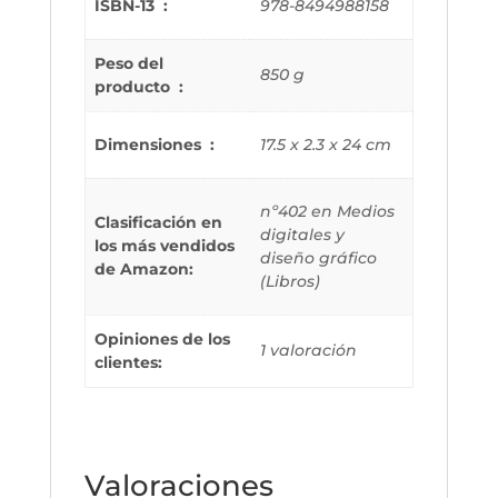
ISBN-13 ‏ : ‎
978-8494988158
Peso del
850 g
producto ‏ : ‎
Dimensiones ‏ : ‎
17.5 x 2.3 x 24 cm
nº402 en Medios
Clasificación en
digitales y
los más vendidos
diseño gráfico
de Amazon:
(Libros)
Opiniones de los
1 valoración
clientes:
Valoraciones