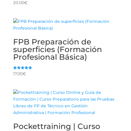
20.00
€
FPB Preparación de
superficies (Formación
Profesional Básica)
17.00
€
Valorado
con
5.00
de 5
Pockettraining | Curso