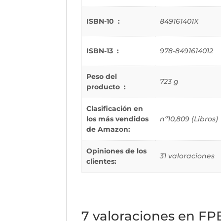
ISBN-10 ‏ : ‎
849161401X
ISBN-13 ‏ : ‎
978-8491614012
Peso del
723 g
producto ‏ : ‎
Clasificación en
los más vendidos
nº10,809 (Libros)
de Amazon:
Opiniones de los
31 valoraciones
clientes:
7 valoraciones en
FPB