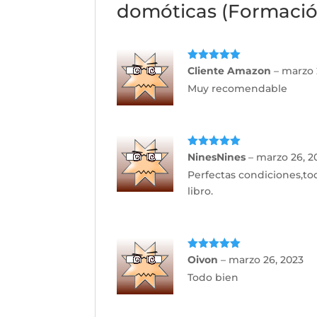
domóticas (Formación
Valorado
Cliente Amazon
–
marzo 
con
5
de 5
Muy recomendable
Valorado
NinesNines
–
marzo 26, 2
con
5
de 5
Perfectas condiciones,tod
libro.
Valorado
Oivon
–
marzo 26, 2023
con
5
de 5
Todo bien