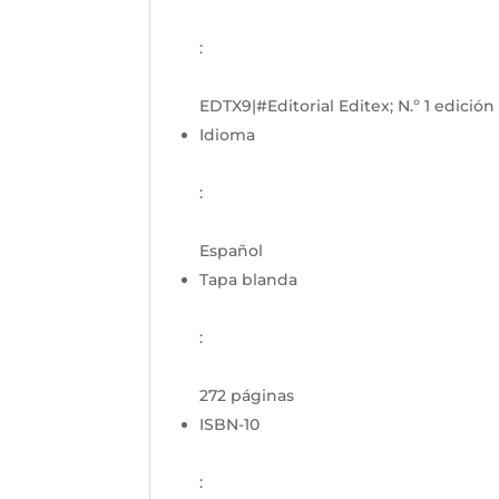
:
EDTX9|#Editorial Editex; N.º 1 edición
Idioma
:
Español
Tapa blanda
:
272 páginas
ISBN-10
: