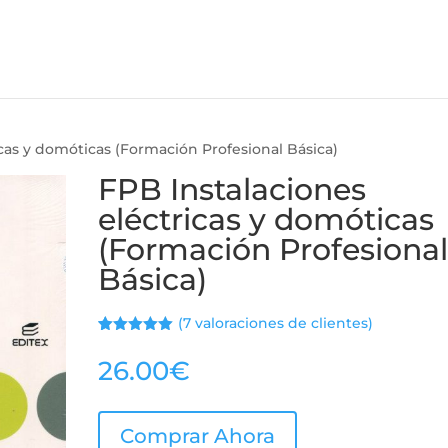
icas y domóticas (Formación Profesional Básica)
FPB Instalaciones
eléctricas y domóticas
(Formación Profesiona
Básica)
(
7
valoraciones de clientes)
Valorado
7
con
5.00
de
26.00
€
5 en base
a
valoracione
s de
clientes
Comprar Ahora