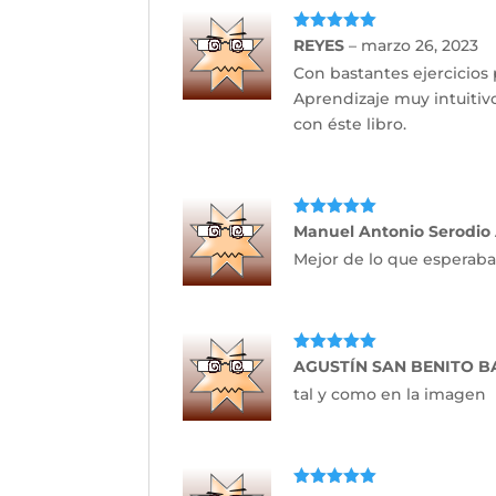
Valorado
REYES
–
marzo 26, 2023
con
5
de 5
Con bastantes ejercicios 
Aprendizaje muy intuitiv
con éste libro.
Valorado
Manuel Antonio Serodio
con
5
de 5
Mejor de lo que esperaba
Valorado
AGUSTÍN SAN BENITO 
con
5
de 5
tal y como en la imagen