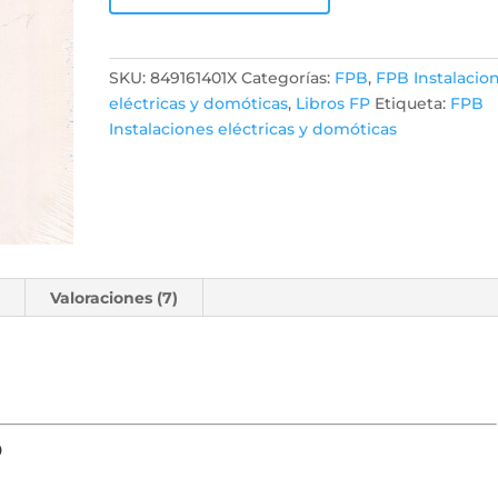
SKU:
849161401X
Categorías:
FPB
,
FPB Instalacio
eléctricas y domóticas
,
Libros FP
Etiqueta:
FPB
Instalaciones eléctricas y domóticas
l
Valoraciones (7)
o