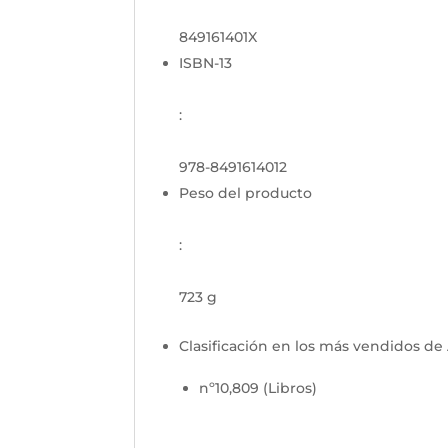
849161401X
ISBN-13
:
978-8491614012
Peso del producto
:
723 g
Clasificación en los más vendidos d
nº10,809 (Libros)