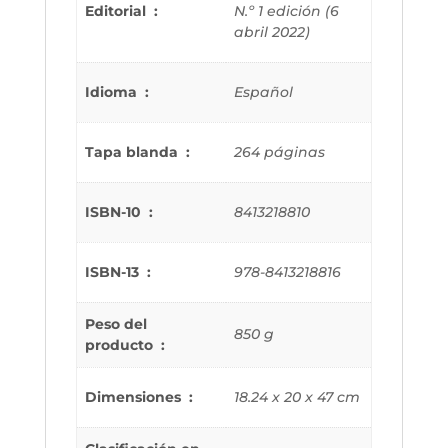
Editorial ‏ : ‎
N.º 1 edición (6
abril 2022)
Idioma ‏ : ‎
Español
Tapa blanda ‏ : ‎
264 páginas
ISBN-10 ‏ : ‎
8413218810
ISBN-13 ‏ : ‎
978-8413218816
Peso del
850 g
producto ‏ : ‎
Dimensiones ‏ : ‎
18.24 x 20 x 47 cm