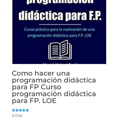
Como hacer una
programación didáctica
para FP Curso
programación didáctica
para FP. LOE
9.00
€
Valorado