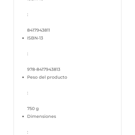
:
8417943811
ISBN-13
:
978-8417943813
Peso del producto
:
750 g
Dimensiones
: