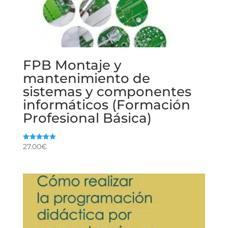
FPB Montaje y
mantenimiento de
sistemas y componentes
informáticos (Formación
Profesional Básica)
27.00
€
Valorado
con
5.00
de 5