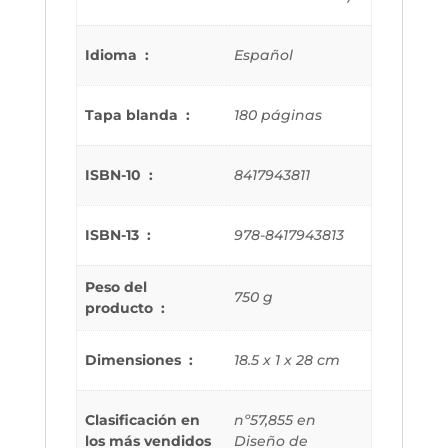
Idioma ‏ : ‎
Español
Tapa blanda ‏ : ‎
180 páginas
ISBN-10 ‏ : ‎
8417943811
ISBN-13 ‏ : ‎
978-8417943813
Peso del
750 g
producto ‏ : ‎
Dimensiones ‏ : ‎
18.5 x 1 x 28 cm
Clasificación en
nº57,855 en
los más vendidos
Diseño de