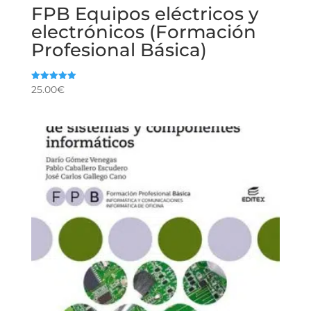
FPB Equipos eléctricos y
electrónicos (Formación
Profesional Básica)
25.00
€
Valorado
con
5.00
de 5