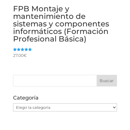
FPB Montaje y
mantenimiento de
sistemas y componentes
informáticos (Formación
Profesional Básica)
27.00
€
Valorado
con
5.00
de 5
Categoría
Categoría