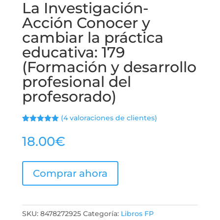
La Investigación-
Acción Conocer y
cambiar la práctica
educativa: 179
(Formación y desarrollo
profesional del
profesorado)
(
4
valoraciones de clientes)
Valorado
3
con
5.00
de
18.00
€
5 en base
a
valoracione
s de
clientes
Comprar ahora
SKU:
8478272925
Categoría:
Libros FP