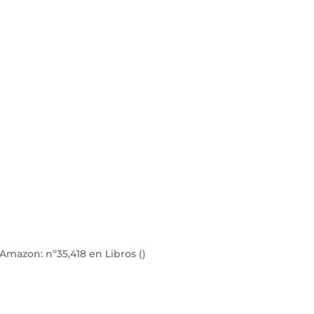
e Amazon:
nº35,418 en Libros (
)