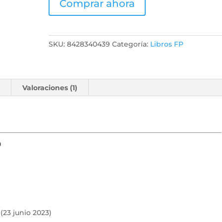
Comprar ahora
SKU:
8428340439
Categoría:
Libros FP
l
Valoraciones (1)
o
 (23 junio 2023)