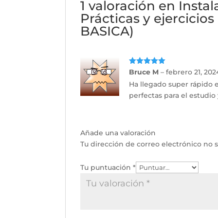
1 valoración en
Insta
Prácticas y ejercic
BASICA)
Valorado
Bruce M
–
febrero 21, 202
con
5
de 5
Ha llegado super rápido e
perfectas para el estudio
Añade una valoración
Tu dirección de correo electrónico no s
Tu puntuación
*