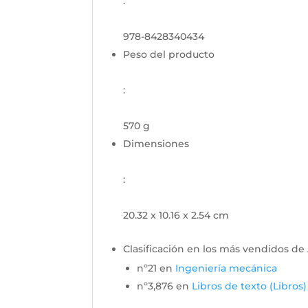
:
978-8428340434
Peso del producto
:
570 g
Dimensiones
:
20.32 x 10.16 x 2.54 cm
Clasificación en los más vendidos d
nº21 en
Ingeniería mecánica
nº3,876 en
Libros de texto (Libros)