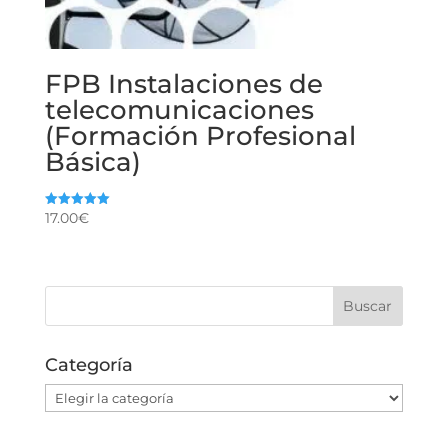
FPB Instalaciones de
telecomunicaciones
(Formación Profesional
Básica)
17.00
€
Valorado
con
5.00
de 5
Categoría
Categoría