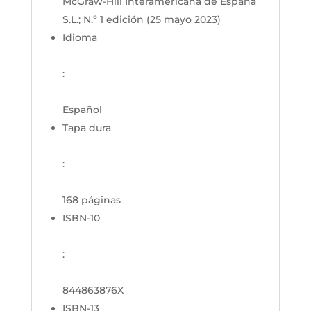
McGraw-Hill Interamericana de España
S.L.; N.º 1 edición (25 mayo 2023)
Idioma
:
Español
Tapa dura
:
168 páginas
ISBN-10
:
844863876X
ISBN-13