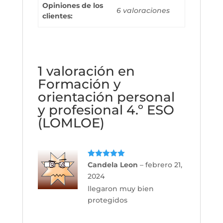
Opiniones de los
6 valoraciones
clientes:
1 valoración en
Formación y
orientación personal
y profesional 4.º ESO
(LOMLOE)
Valorado
Candela Leon
–
febrero 21,
con
5
de 5
2024
llegaron muy bien
protegidos