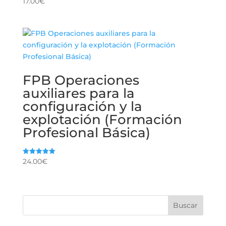
17.00
€
con
5.00
de 5
FPB Operaciones
auxiliares para la
configuración y la
explotación (Formación
Profesional Básica)
24.00
€
Valorado
con
5.00
de 5