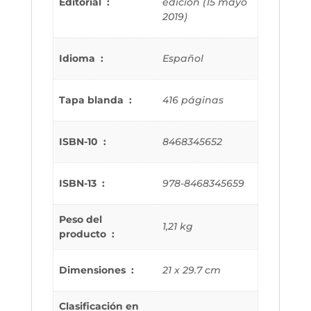
Editorial ‏ : ‎
edición (15 mayo
2019)
Idioma ‏ : ‎
Español
Tapa blanda ‏ : ‎
416 páginas
ISBN-10 ‏ : ‎
8468345652
ISBN-13 ‏ : ‎
978-8468345659
Peso del
1,21 kg
producto ‏ : ‎
Dimensiones ‏ : ‎
21 x 29.7 cm
Clasificación en