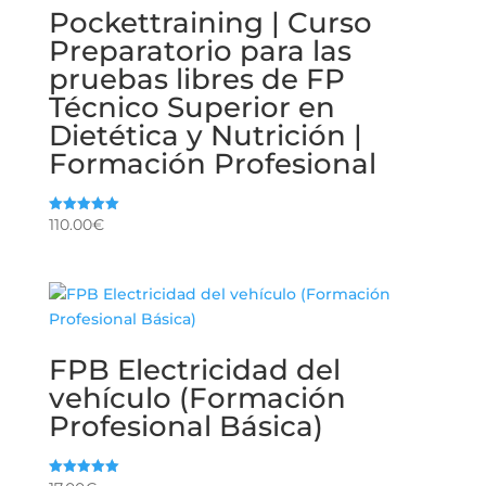
Pockettraining | Curso
Preparatorio para las
pruebas libres de FP
Técnico Superior en
Dietética y Nutrición |
Formación Profesional
110.00
€
Valorado
con
5.00
de 5
FPB Electricidad del
vehículo (Formación
Profesional Básica)
Valorado