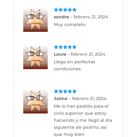
Valorado
sandra
–
febrero 21, 2024
con
5
de 5
Muy completo
Valorado
Laura
–
febrero 21, 2024
con
5
de 5
Llego en perfectas
condiciones
Valorado
Jaime
–
febrero 21, 2024
con
5
de 5
Me lo han pedido para el
ciclo superior que estoy
haciendo y me llegó al día
siguiente de pedirlo, así
que muy bien