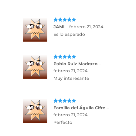
Valorado
JAMI
–
febrero 21, 2024
con
5
de 5
Es lo esperado
Valorado
Pablo Ruiz Madrazo
–
con
5
de 5
febrero 21, 2024
Muy interesante
Valorado
Familia del Águila Cifre
–
con
5
de 5
febrero 21, 2024
Perfecto