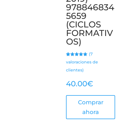
978846834
5659
(CICLOS
FORMATIV
OS)
(
7
Valorado
6
valoraciones de
con
5.00
de
5 en base
clientes)
a
valoracione
s de
40.00
€
clientes
Comprar
ahora