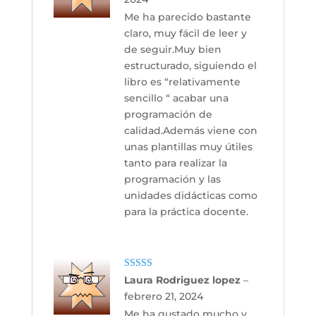
Me ha parecido bastante
claro, muy fácil de leer y
de seguir.Muy bien
estructurado, siguiendo el
libro es “relativamente
sencillo “ acabar una
programación de
calidad.Además viene con
unas plantillas muy útiles
tanto para realizar la
programación y las
unidades didácticas como
para la práctica docente.
Valorado con
Laura Rodriguez lopez
–
5
de 5
febrero 21, 2024
Me ha gustado mucho y