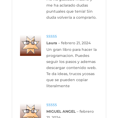
me ha aclarado dudas
puntuales que tenía! Sin
duda volvería a comprarlo.
Valorado con
Laura
–
febrero 21, 2024
5
de 5
Un gran libro para hacer la
programacion. Puedes
seguir los pasos y ademas
descargar contenido web.
Te da ideas, trucos ycosas
que se pueden copiar
literalmente
Valorado con
MIGUEL ANGEL
–
febrero
5
de 5
21, 2024