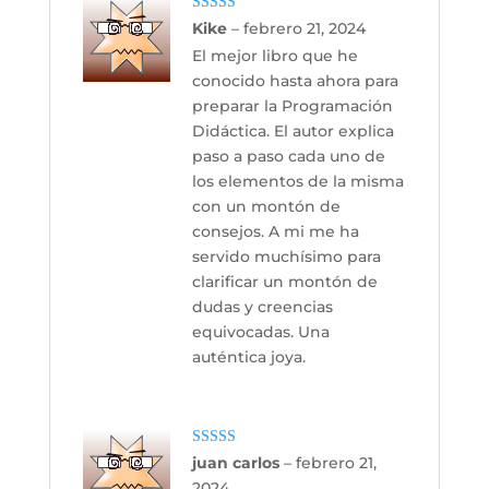
Valorado con
Kike
–
febrero 21, 2024
5
de 5
El mejor libro que he
conocido hasta ahora para
preparar la Programación
Didáctica. El autor explica
paso a paso cada uno de
los elementos de la misma
con un montón de
consejos. A mi me ha
servido muchísimo para
clarificar un montón de
dudas y creencias
equivocadas. Una
auténtica joya.
Valorado con
juan carlos
–
febrero 21,
5
de 5
2024