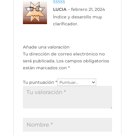
Valorado con
LUCIA
–
febrero 21, 2024
5
de 5
Índice y desarollo muy
clarificador.
Añade una valoración
Tu dirección de correo electrónico no
será publicada.
Los campos obligatorios
están marcados con
*
Tu puntuación
*