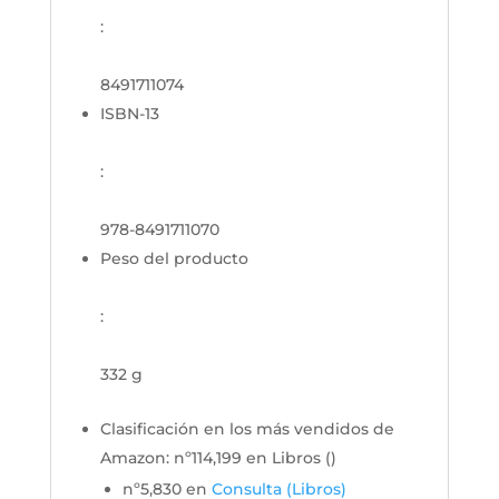
:
8491711074
ISBN-13
:
978-8491711070
Peso del producto
:
332 g
Clasificación en los más vendidos de
Amazon:
nº114,199 en Libros (
)
nº5,830 en
Consulta (Libros)