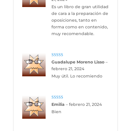
Es un libro de gran utilidad
de cara a la preparación de
oposiciones, tanto en
forma como en contenido,
muy recomendable.
Valorado con
Guadalupe Moreno Lisso
–
5
de 5
febrero 21, 2024
Muy útil. Lo recomiendo
Valorado con
Emilia
–
febrero 21, 2024
5
de 5
Bien