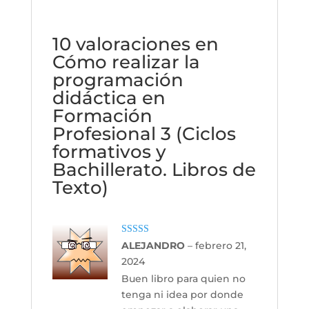
10 valoraciones en
Cómo realizar la
programación
didáctica en
Formación
Profesional 3 (Ciclos
formativos y
Bachillerato. Libros de
Texto)
Valorado con
ALEJANDRO
–
febrero 21,
5
de 5
2024
Buen libro para quien no
tenga ni idea por donde