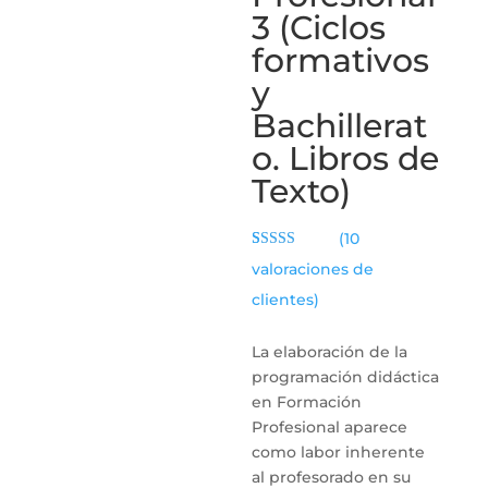
3 (Ciclos
formativos
y
Bachillerat
o. Libros de
Texto)
(
10
Valorado con
9
valoraciones de
5.00
de 5 en
base a
clientes)
valoraciones
de clientes
La elaboración de la
programación didáctica
en Formación
Profesional aparece
como labor inherente
al profesorado en su