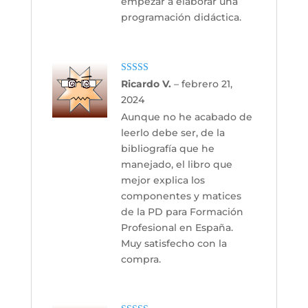
empezar a elaborar una
programación didáctica.
Valorado con
Ricardo V.
–
febrero 21,
5
de 5
2024
Aunque no he acabado de
leerlo debe ser, de la
bibliografía que he
manejado, el libro que
mejor explica los
componentes y matices
de la PD para Formación
Profesional en España.
Muy satisfecho con la
compra.