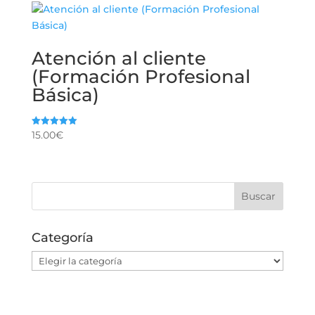
Atención al cliente
(Formación Profesional
Básica)
15.00
€
Valorado
con
5.00
de 5
Categoría
Categoría