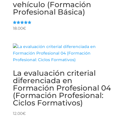
vehículo (Formación
Profesional Básica)
18.00
€
Valorado
con
5.00
de 5
La evaluación criterial
diferenciada en
Formación Profesional 04
(Formación Profesional:
Ciclos Formativos)
12.00
€