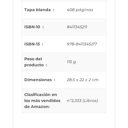
Tapa blanda ‏ : ‎
408 páginas
ISBN-10 ‏ : ‎
8411345211
ISBN-13 ‏ : ‎
978-8411345217
Peso del
115 g
producto ‏ : ‎
Dimensiones ‏ : ‎
28.5 x 22 x 2 cm
Clasificación en
los más vendidos
nº2,333 (Libros)
de Amazon: