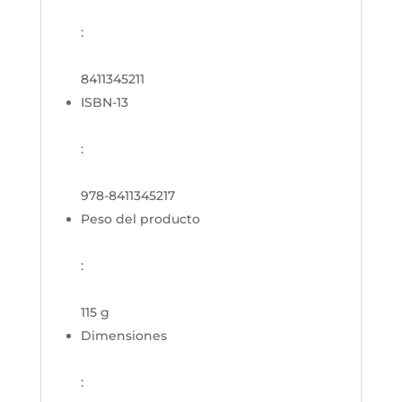
:
8411345211
ISBN-13
:
978-8411345217
Peso del producto
:
115 g
Dimensiones
: