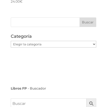
24.00
€
Valorado
con
5.00
de 5
Categoría
Categoría
Libros FP
- Buscador