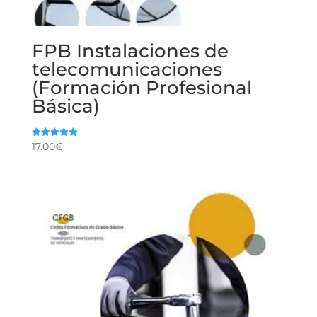
FPB Instalaciones de
telecomunicaciones
(Formación Profesional
Básica)
17.00
€
Valorado
con
5.00
de 5