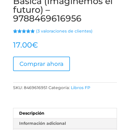
Básica (Imaginemos el
futuro) –
9788469616956
(
3
valoraciones de clientes)
Valorado
2
con
5.00
de
17.00
€
5 en base
a
valoracione
s de
clientes
Comprar ahora
SKU:
8469616951
Categoría:
Libros FP
Descripción
Información adicional