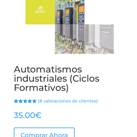
Automatismos
industriales (Ciclos
Formativos)
(
8
valoraciones de clientes)
Valorado
7
con
5.00
de
35.00
€
5 en base
a
valoracione
s de
clientes
Comprar Ahora