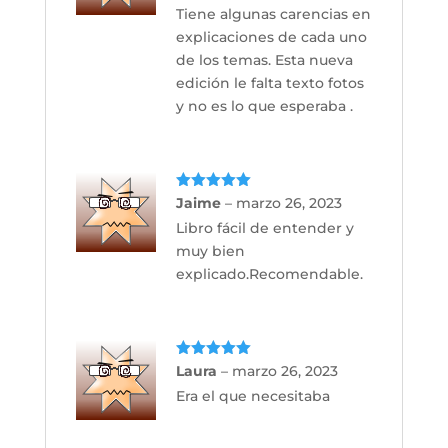
Tiene algunas carencias en
explicaciones de cada uno
de los temas. Esta nueva
edición le falta texto fotos
y no es lo que esperaba .
Valorado
Jaime
–
marzo 26, 2023
con
5
de 5
Libro fácil de entender y
muy bien
explicado.Recomendable.
Valorado
Laura
–
marzo 26, 2023
con
5
de 5
Era el que necesitaba