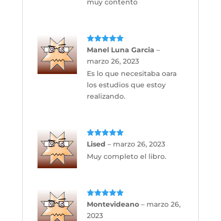
muy contento
Valorado
Manel Luna Garcia
–
con
5
de 5
marzo 26, 2023
Es lo que necesitaba oara
los estudios que estoy
realizando.
Valorado
Lised
–
marzo 26, 2023
con
5
de 5
Muy completo el libro.
Valorado
Montevideano
–
marzo 26,
con
5
de 5
2023