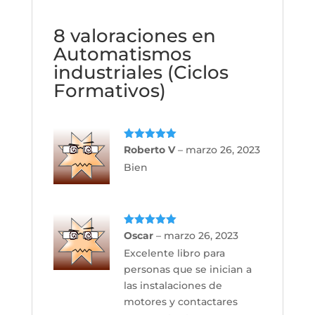
8 valoraciones en
Automatismos
industriales (Ciclos
Formativos)
Valorado
Roberto V
–
marzo 26, 2023
con
5
de 5
Bien
Valorado
Oscar
–
marzo 26, 2023
con
5
de 5
Excelente libro para
personas que se inician a
las instalaciones de
motores y contactares