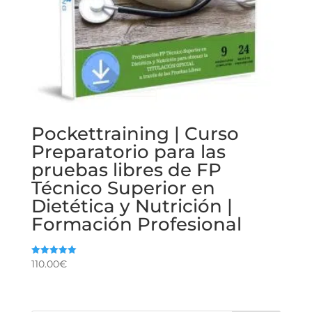
Pockettraining | Curso
Preparatorio para las
pruebas libres de FP
Técnico Superior en
Dietética y Nutrición |
Formación Profesional
110.00
€
Valorado
con
5.00
de 5