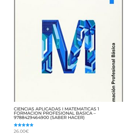
CIENCIAS APLICADAS I MATEMATICAS 1
FORMACION PROFESIONAL BASICA –
9788429464900 (SABER HACER)
26.00
€
Valorado
con