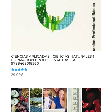
CIENCIAS APLICADAS I CIENCIAS NATURALES 1
FORMACION PROFESIONAL BASICA –
9788468018560
29.00
€
Valorado
con
5.00
de 5