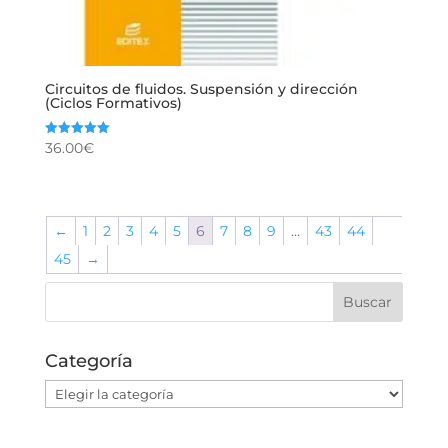
Circuitos de fluidos. Suspensión y dirección
(Ciclos Formativos)
36.00
€
Valorado
con
5.00
de 5
←
1
2
3
4
5
6
7
8
9
…
43
44
45
→
Categoría
Categoría