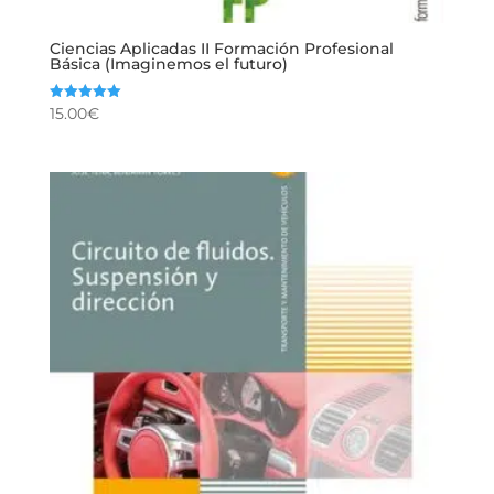
Ciencias Aplicadas II Formación Profesional
Básica (Imaginemos el futuro)
15.00
€
Valorado
con
5.00
de 5