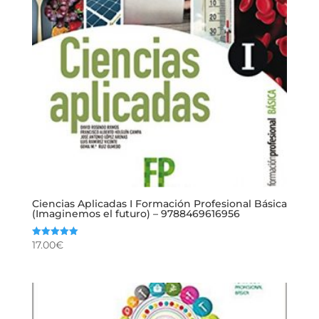
Ciencias Aplicadas I Formación Profesional Básica
(Imaginemos el futuro) – 9788469616956
17.00
€
Valorado
con
5.00
de 5