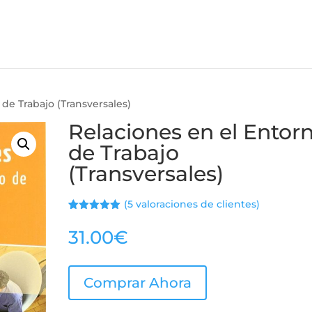
 de Trabajo (Transversales)
Relaciones en el Entor
de Trabajo
(Transversales)
(
5
valoraciones de clientes)
Valorado
5
con
5.00
de
31.00
€
5 en base
a
valoracione
s de
clientes
Comprar Ahora