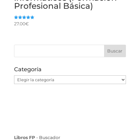
Profesional Básica)
27.00
€
Valorado
con
5.00
de 5
Categoría
Categoría
Libros FP
- Buscador