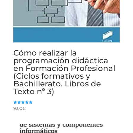
Cómo realizar la
programación didáctica
en Formación Profesional
(Ciclos formativos y
Bachillerato. Libros de
Texto nº 3)
9.00
€
Valorado
con
5.00
de 5