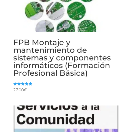
FPB Montaje y
mantenimiento de
sistemas y componentes
informáticos (Formación
Profesional Básica)
27.00
€
Valorado
con
5.00
de 5