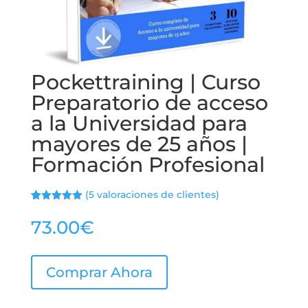
Pockettraining | Curso
Preparatorio de acceso
a la Universidad para
mayores de 25 años |
Formación Profesional
(
5
valoraciones de clientes)
Valorado
4
con
5.00
de
73.00
€
5 en base
a
valoracione
s de
clientes
Comprar Ahora