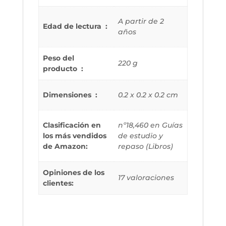
A partir de 2
Edad de lectura ‏ : ‎
años
Peso del
220 g
producto ‏ : ‎
Dimensiones ‏ : ‎
0.2 x 0.2 x 0.2 cm
Clasificación en
nº18,460 en Guías
los más vendidos
de estudio y
de Amazon:
repaso (Libros)
Opiniones de los
17 valoraciones
clientes: