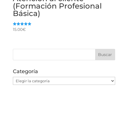
(Formación Profesional
Básica)
15.00
€
Valorado
con
5.00
de 5
Categoría
Categoría