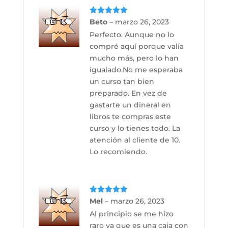
Valorado
Beto
–
marzo 26, 2023
con
5
de 5
Perfecto. Aunque no lo
compré aquí porque valía
mucho más, pero lo han
igualado.No me esperaba
un curso tan bien
preparado. En vez de
gastarte un dineral en
libros te compras este
curso y lo tienes todo. La
atención al cliente de 10.
Lo recomiendo.
Valorado
Mel
–
marzo 26, 2023
con
5
de 5
Al principio se me hizo
raro ya que es una caja con