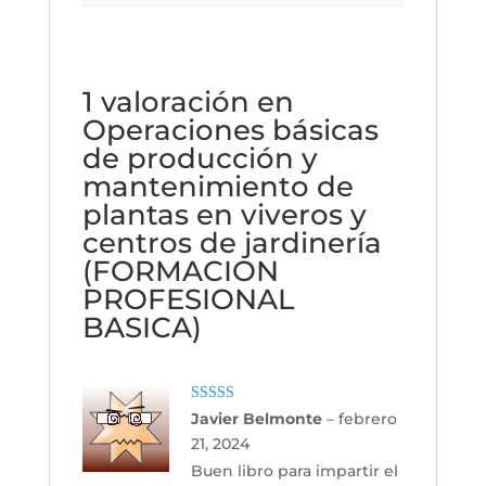
1 valoración en
Operaciones básicas
de producción y
mantenimiento de
plantas en viveros y
centros de jardinería
(FORMACION
PROFESIONAL
BASICA)
Valorado con
Javier Belmonte
–
febrero
5
de 5
21, 2024
Buen libro para impartir el