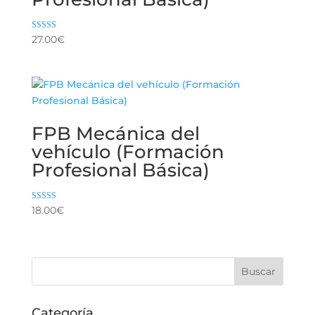
Valorado con
27.00
€
5.00
de 5
FPB Mecánica del
vehículo (Formación
Profesional Básica)
Valorado con
18.00
€
5.00
de 5
Categoría