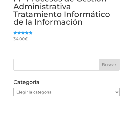
Administrativa
Tratamiento Informático
de la Información
34.00
€
Valorado
con
5.00
de 5
Categoría
Categoría