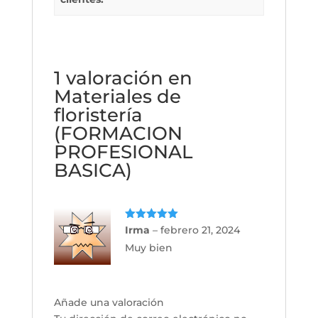
1 valoración en
Materiales de
floristería
(FORMACION
PROFESIONAL
BASICA)
Valorado
Irma
–
febrero 21, 2024
con
5
de 5
Muy bien
Añade una valoración