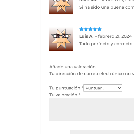
con
5
de 5
Si ha sido una buena co
Valorado
Luis A.
–
febrero 21, 2024
con
5
de 5
Todo perfecto y correct
Añade una valoración
Tu dirección de correo electrónico no s
Tu puntuación
*
Tu valoración
*