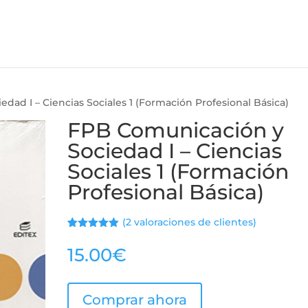
dad I – Ciencias Sociales 1 (Formación Profesional Básica)
FPB Comunicación y
Sociedad I – Ciencias
Sociales 1 (Formación
Profesional Básica)
(
2
valoraciones de clientes)
Valorado
1
con
5.00
de
15.00
€
5 en base
a
valoración
de un
cliente
Comprar ahora