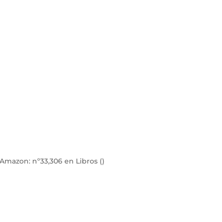
e Amazon:
nº33,306 en Libros (
)