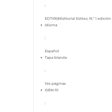
:
EDTX9|#Editorial Editex; N.º 1 edición
Idioma
:
Español
Tapa blanda
:
144 páginas
ISBN-10
: