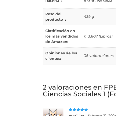
ISBN-13 ‏ : ‎
978-8491613923
Peso del
439 g
producto ‏ : ‎
Clasificación en
los más vendidos
nº3,607 (Libros)
de Amazon:
Opiniones de los
38 valoraciones
clientes:
2 valoraciones en
FPB
Ciencias Sociales 1 (
Valorado
mari luz
–
febrero 21, 202