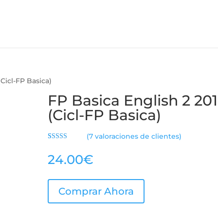
(Cicl-FP Basica)
FP Basica English 2 20
(Cicl-FP Basica)
(
7
valoraciones de clientes)
Valorado con
6
5.00
de 5 en
24.00
€
base a
valoraciones
de clientes
Comprar Ahora