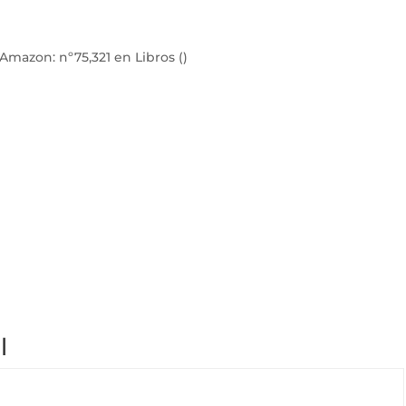
e Amazon:
nº75,321 en Libros ()
l