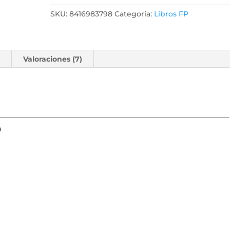
SKU:
8416983798
Categoría:
Libros FP
l
Valoraciones (7)
o