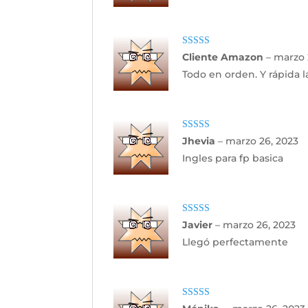
Valorado con
Cliente Amazon
–
marzo 
5
de 5
Todo en orden. Y rápida 
Valorado con
Jhevia
–
marzo 26, 2023
5
de 5
Ingles para fp basica
Valorado con
Javier
–
marzo 26, 2023
5
de 5
Llegó perfectamente
Valorado con