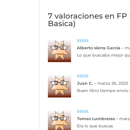
7 valoraciones en
FP 
Basica)
Valorado con
Alberto sierra García
–
ma
5
de 5
Lo que buscaba mejor que 
Valorado con
Juan C.
–
marzo 26, 2023
5
de 5
Buen libro tiempo envio 
Valorado con
Tomas Lumbreras
–
marz
5
de 5
Era lo que buscas