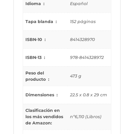
Idioma ‏ : ‎
Español
Tapa blanda ‏ : ‎
152 páginas
ISBN-10 ‏ : ‎
8414328970
ISBN-13 ‏ : ‎
978-8414328972
Peso del
473 g
producto ‏ : ‎
Dimensiones ‏ : ‎
22.5 x 0.8 x 29 cm
Clasificación en
los más vendidos
nº6,110 (Libros)
de Amazon: