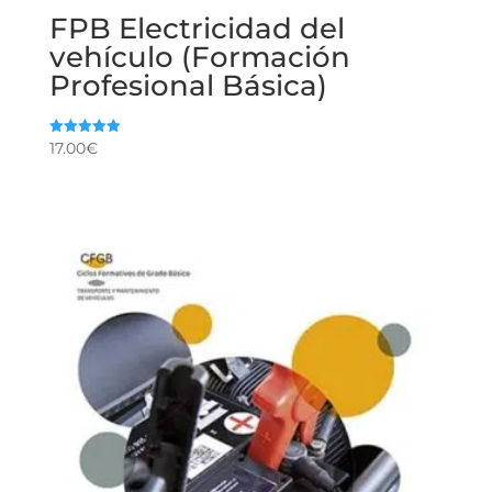
FPB Electricidad del
vehículo (Formación
Profesional Básica)
17.00
€
Valorado
con
5.00
de 5