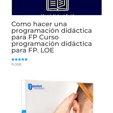
Como hacer una
programación didáctica
para FP Curso
programación didáctica
para FP. LOE
9.00
€
Valorado
con
5.00
de 5