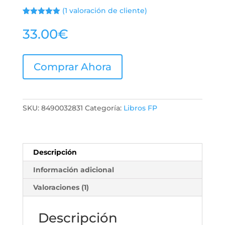
(
1
valoración de cliente)
Valorado
1
con
5.00
de
33.00
€
5 en base
a
valoración
de un
cliente
Comprar Ahora
SKU:
8490032831
Categoría:
Libros FP
Descripción
Información adicional
Valoraciones (1)
Descripción