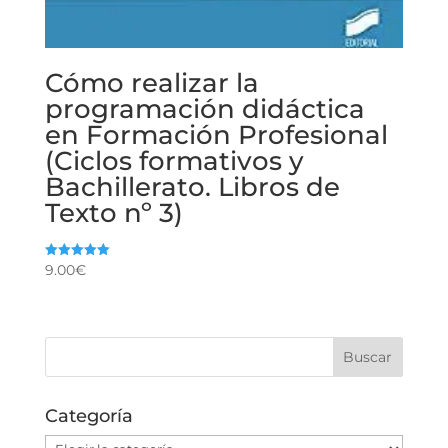
Cómo realizar la
programación didáctica
en Formación Profesional
(Ciclos formativos y
Bachillerato. Libros de
Texto nº 3)
9.00
€
Valorado
con
5.00
de 5
Categoría
Categoría