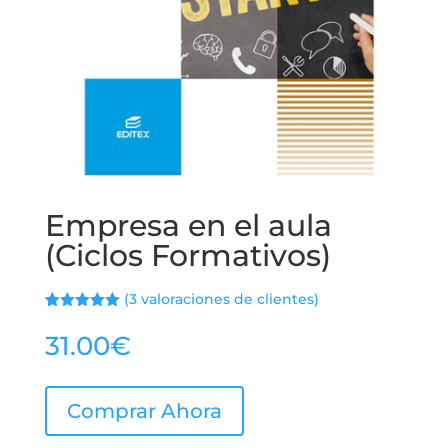
Empresa en el aula
(Ciclos Formativos)
(
3
valoraciones de clientes)
Valorado
2
con
5.00
de
31.00
€
5 en base
a
valoracione
s de
clientes
Comprar Ahora