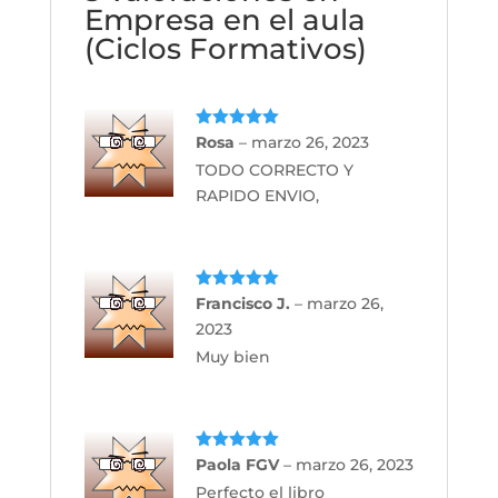
Empresa en el aula
(Ciclos Formativos)
Valorado
Rosa
–
marzo 26, 2023
con
5
de 5
TODO CORRECTO Y
RAPIDO ENVIO,
Valorado
Francisco J.
–
marzo 26,
con
5
de 5
2023
Muy bien
Valorado
Paola FGV
–
marzo 26, 2023
con
5
de 5
Perfecto el libro