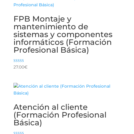
FPB Montaje y
mantenimiento de
sistemas y componentes
informáticos (Formación
Profesional Básica)
Valorado con
27.00
€
5.00
de 5
Atención al cliente
(Formación Profesional
Básica)