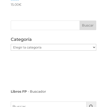
Valorado con
15.00
€
5.00
de 5
Categoría
Categoría
Libros FP
- Buscador