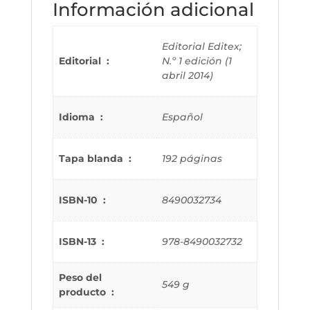
Información adicional
Editorial Editex;
Editorial ‏ : ‎
N.º 1 edición (1
abril 2014)
Idioma ‏ : ‎
Español
Tapa blanda ‏ : ‎
192 páginas
ISBN-10 ‏ : ‎
8490032734
ISBN-13 ‏ : ‎
978-8490032732
Peso del
549 g
producto ‏ : ‎