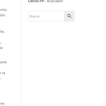
Libros FP
- Buscador
ento
ión
te,
,
de
rpos
 la
a
des