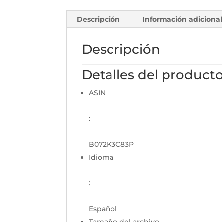
Descripción
Información adiciona
Descripción
Detalles del product
ASIN
:
B072K3C83P
Idioma
:
Español
Tamaño del archivo