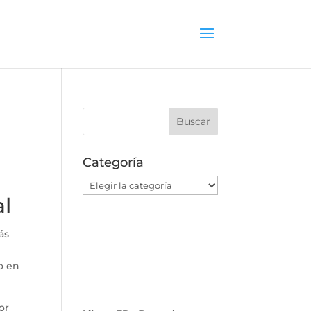
Categoría
Categoría
al
ás
o en
or