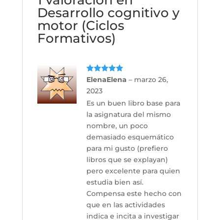
Desarrollo cognitivo y
motor (Ciclos
Formativos)
Valorado
ElenaElena
–
marzo 26,
con
5
de 5
2023
Es un buen libro base para
la asignatura del mismo
nombre, un poco
demasiado esquemático
para mi gusto (prefiero
libros que se explayan)
pero excelente para quien
estudia bien así.
Compensa este hecho con
que en las actividades
indica e incita a investigar