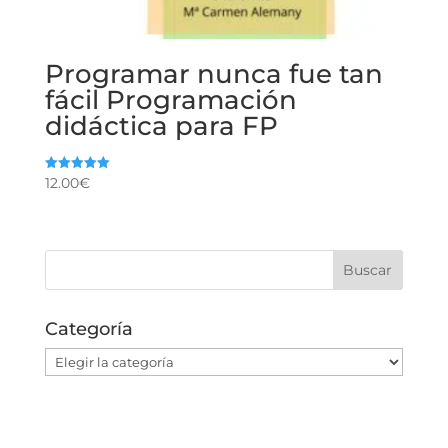
Programar nunca fue tan
fácil Programación
didáctica para FP
12.00
€
Valorado
con
5.00
de 5
Categoría
Categoría