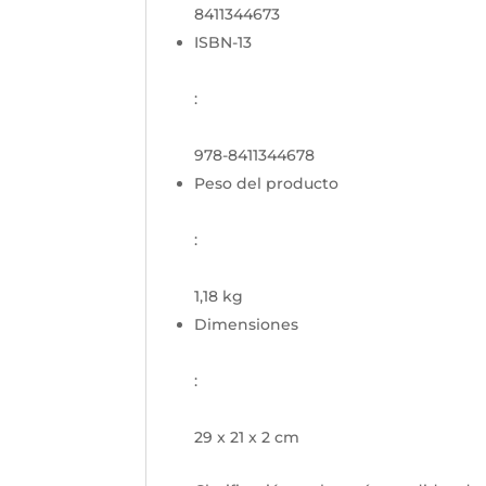
8411344673
ISBN-13
:
978-8411344678
Peso del producto
:
1,18 kg
Dimensiones
:
29 x 21 x 2 cm