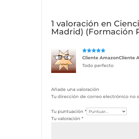
1 valoración en
Cienc
Madrid) (Formación P
Valorado
Cliente AmazonCliente
con
5
de 5
Todo perfecto
Añade una valoración
Tu dirección de correo electrónico no s
Tu puntuación
*
Tu valoración
*