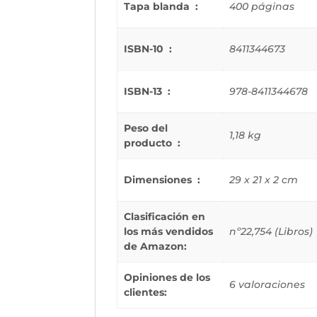
Tapa blanda ‏ : ‎
400 páginas
ISBN-10 ‏ : ‎
8411344673
ISBN-13 ‏ : ‎
978-8411344678
Peso del
1,18 kg
producto ‏ : ‎
Dimensiones ‏ : ‎
29 x 21 x 2 cm
Clasificación en
los más vendidos
nº22,754 (Libros)
de Amazon:
Opiniones de los
6 valoraciones
clientes: