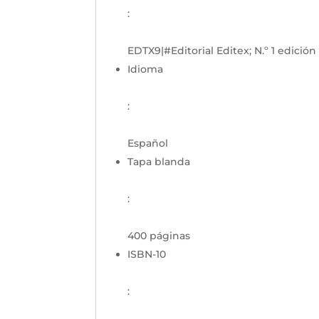
:
EDTX9|#Editorial Editex; N.º 1 edición 
Idioma
:
Español
Tapa blanda
:
400 páginas
ISBN-10
: