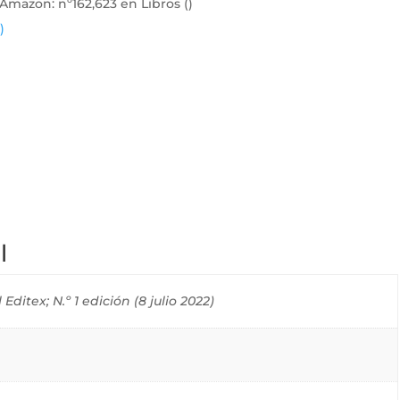
e Amazon:
nº162,623 en Libros (
)
)
l
Editex; N.º 1 edición (8 julio 2022)