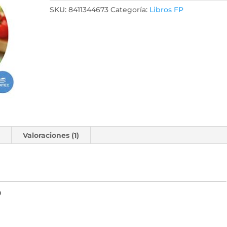
SKU:
8411344673
Categoría:
Libros FP
l
Valoraciones (1)
o