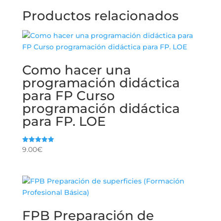
Productos relacionados
Como hacer una
programación didáctica
para FP Curso
programación didáctica
para FP. LOE
9.00
€
Valorado
con
5.00
de 5
FPB Preparación de