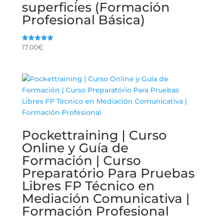
superficies (Formación
Profesional Básica)
17.00
€
Valorado
con
5.00
de 5
Pockettraining | Curso
Online y Guía de
Formación | Curso
Preparatório Para Pruebas
Libres FP Técnico en
Mediación Comunicativa |
Formación Profesional