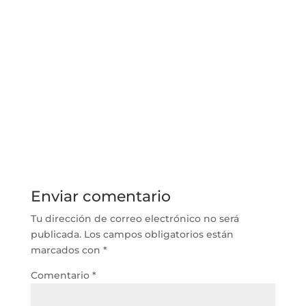
una formación alineada con las necesidades del
mercado, preparando a los estudiantes para
entrar rápidamente en el mundo laboral y
contribuir efectivamente en sus campos de
especialización.
Enviar comentario
Tu dirección de correo electrónico no será
publicada.
Los campos obligatorios están
marcados con
*
Comentario
*