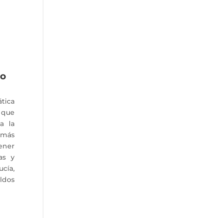
to
tica
 que
a la
 más
tener
as y
cía,
ldos