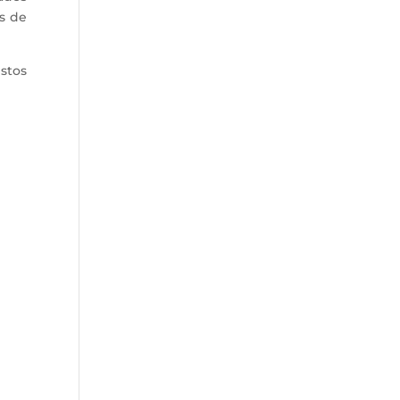
es de
stos