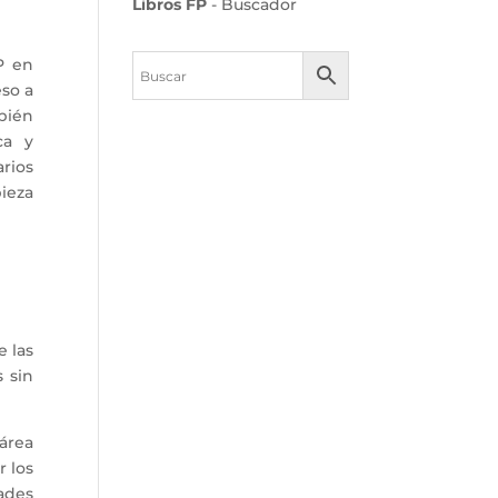
Libros FP
- Buscador
P en
eso a
bién
ca y
rios
pieza
e las
 sin
área
r los
ades