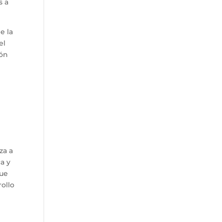
s a
e la
el
ión
l
za a
a y
que
ollo