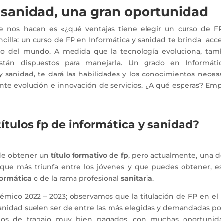
y sanidad, una gran oportunidad
e nos hacen es «¿qué ventajas tiene elegir un curso de F
ncilla: un curso de FP en Informática y sanidad te brinda acc
to del mundo. A medida que la tecnología evoluciona, tam
stán dispuestos para manejarla. Un grado en Informáti
 sanidad, te dará las habilidades y los conocimientos necesa
ante evolución e innovación de servicios. ¿A qué esperas? Em
títulos fp de informática y sanidad?
 de obtener un
título formativo de fp
, pero actualmente, una d
que más triunfa entre los jóvenes y que puedes obtener, es
nformática
o de la rama profesional
sanitaria
.
mico 2022 – 2023; observamos que la titulación de FP en el 
 sanidad suelen ser de entre las más elegidas y demandadas po
stos de trabajo muy bien pagados, con muchas oportunid